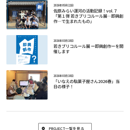
2026年05月22日
佐原みらい運河の活動記録！vol.７
「第１弾 若きブリコルール展―即興創
作―で生まれたもの」
2026年03月18日
若きブリコルール展 ー即興創作ーを開
催します
2026年03月18日
「いなえの駄菓子屋さん2026春」当
日の様子！
PROJECT一覧を見る