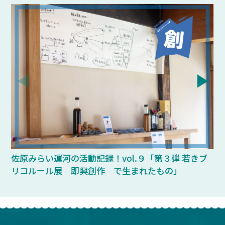
佐原みらい運河の活動記録！vol.９「第３弾 若きブ
あ
リコルール展―即興創作―で生まれたもの」
歩